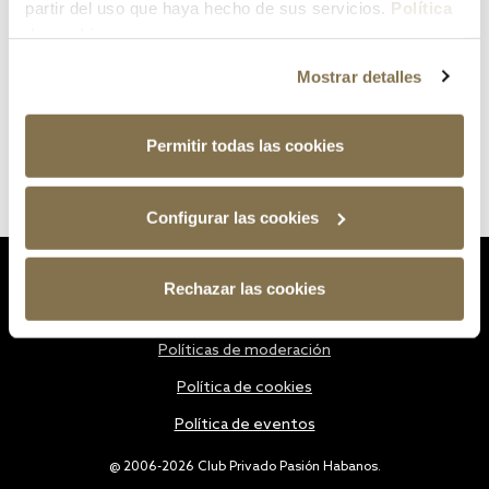
partir del uso que haya hecho de sus servicios.
Política
de cookies
Mostrar detalles
Permitir todas las cookies
Configurar las cookies
Estatutos
Rechazar las cookies
Política de privacidad
Políticas de moderación
Política de cookies
Política de eventos
@ 2006-2026 Club Privado Pasión Habanos.