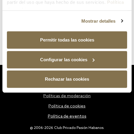
partir del uso que haya hecho de sus servicios.
Política
de cookies
Mostrar detalles
Permitir todas las cookies
Configurar las cookies
Estatutos
Rechazar las cookies
Política de privacidad
Políticas de moderación
Política de cookies
Política de eventos
@ 2006-2026 Club Privado Pasión Habanos.