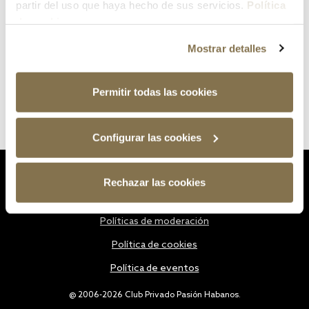
partir del uso que haya hecho de sus servicios.
Política
de cookies
Mostrar detalles
Permitir todas las cookies
Configurar las cookies
Estatutos
Rechazar las cookies
Política de privacidad
Políticas de moderación
Política de cookies
Política de eventos
@ 2006-2026 Club Privado Pasión Habanos.