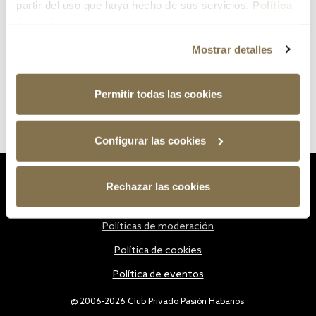
partir del uso que haya hecho de sus servicios.
Política
de cookies
Mostrar detalles
Permitir todas las cookies
Configurar las cookies
Estatutos
Rechazar las cookies
Política de privacidad
Políticas de moderación
Política de cookies
Política de eventos
@ 2006-2026 Club Privado Pasión Habanos.