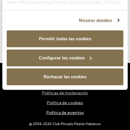
partir del uso que haya hecho de sus servicios.
Política
de cookies
Mostrar detalles
Permitir todas las cookies
Configurar las cookies
Estatutos
Rechazar las cookies
Política de privacidad
Políticas de moderación
Política de cookies
Política de eventos
@ 2006-2026 Club Privado Pasión Habanos.