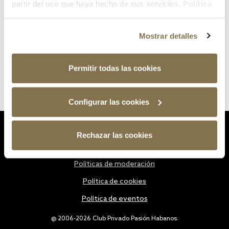
partir del uso que haya hecho de sus servicios.
Política
de cookies
Mostrar detalles
Permitir todas las cookies
Configurar las cookies
Estatutos
Rechazar las cookies
Política de privacidad
Políticas de moderación
Política de cookies
Política de eventos
@ 2006-2026 Club Privado Pasión Habanos.