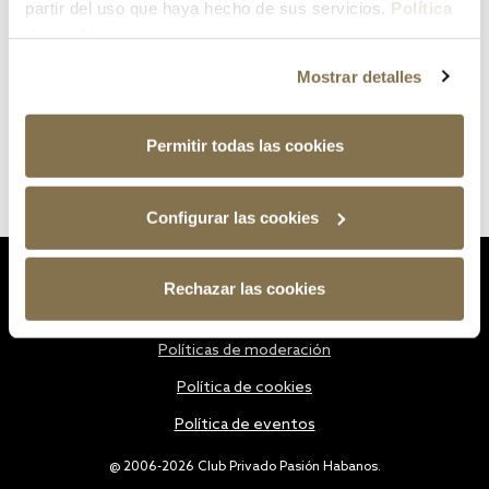
partir del uso que haya hecho de sus servicios.
Política
de cookies
Mostrar detalles
Permitir todas las cookies
Configurar las cookies
Estatutos
Rechazar las cookies
Política de privacidad
Políticas de moderación
Política de cookies
Política de eventos
@ 2006-2026 Club Privado Pasión Habanos.