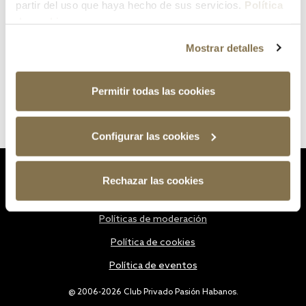
partir del uso que haya hecho de sus servicios.
Política
de cookies
Mostrar detalles
Permitir todas las cookies
Configurar las cookies
Estatutos
Rechazar las cookies
Política de privacidad
Políticas de moderación
Política de cookies
Política de eventos
@ 2006-2026 Club Privado Pasión Habanos.