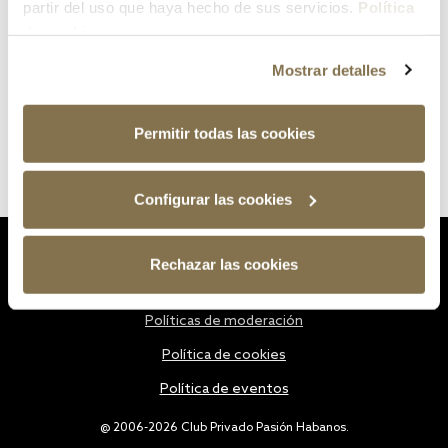
partir del uso que haya hecho de sus servicios.
Política
de cookies
Mostrar detalles
Permitir todas las cookies
Configurar las cookies
Estatutos
Rechazar las cookies
Política de privacidad
Políticas de moderación
Política de cookies
Política de eventos
@ 2006-2026 Club Privado Pasión Habanos.