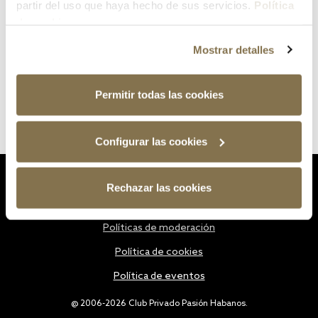
partir del uso que haya hecho de sus servicios.
Política
de cookies
Mostrar detalles
Permitir todas las cookies
Configurar las cookies
Estatutos
Rechazar las cookies
Política de privacidad
Políticas de moderación
Política de cookies
Política de eventos
@ 2006-2026 Club Privado Pasión Habanos.