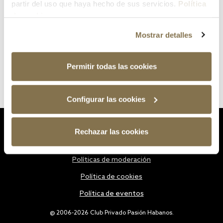
partir del uso que haya hecho de sus servicios.
Política
de cookies
Mostrar detalles
Permitir todas las cookies
Configurar las cookies
Estatutos
Rechazar las cookies
Política de privacidad
Políticas de moderación
Política de cookies
Política de eventos
@ 2006-2026 Club Privado Pasión Habanos.