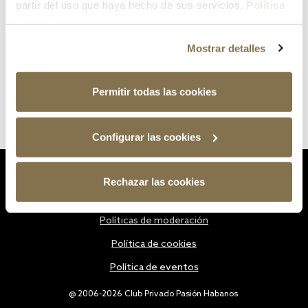
partir del uso que haya hecho de sus servicios.
Política
de cookies
Mostrar detalles
Permitir todas las cookies
Configurar las cookies
Estatutos
Rechazar las cookies
Política de privacidad
Políticas de moderación
Política de cookies
Política de eventos
@ 2006-2026 Club Privado Pasión Habanos.