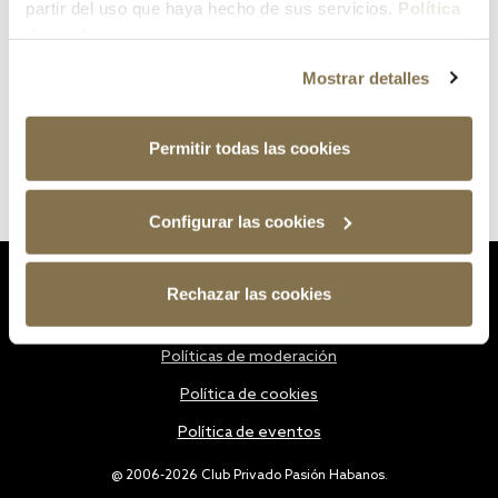
partir del uso que haya hecho de sus servicios.
Política
de cookies
Mostrar detalles
Permitir todas las cookies
Configurar las cookies
Estatutos
Rechazar las cookies
Política de privacidad
Políticas de moderación
Política de cookies
Política de eventos
@ 2006-2026 Club Privado Pasión Habanos.