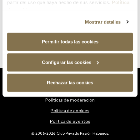
partir del uso que haya hecho de sus servicios.
Política
de cookies
Mostrar detalles
Permitir todas las cookies
Configurar las cookies
Estatutos
Rechazar las cookies
Política de privacidad
Políticas de moderación
Política de cookies
Política de eventos
@ 2006-2026 Club Privado Pasión Habanos.