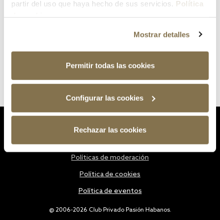
partir del uso que haya hecho de sus servicios.
Política
de cookies
Mostrar detalles
Permitir todas las cookies
Configurar las cookies
Estatutos
Rechazar las cookies
Política de privacidad
Políticas de moderación
Política de cookies
Política de eventos
@ 2006-2026 Club Privado Pasión Habanos.