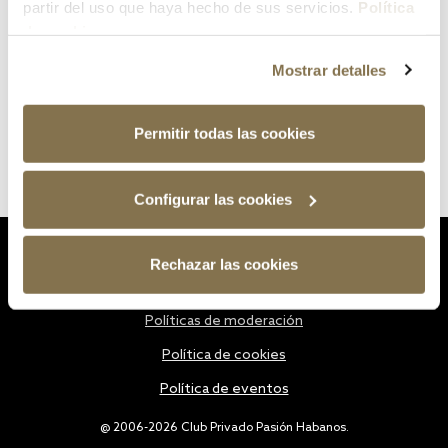
partir del uso que haya hecho de sus servicios.
Política
de cookies
Mostrar detalles
Permitir todas las cookies
Configurar las cookies
Estatutos
Rechazar las cookies
Política de privacidad
Políticas de moderación
Política de cookies
Política de eventos
@ 2006-2026 Club Privado Pasión Habanos.