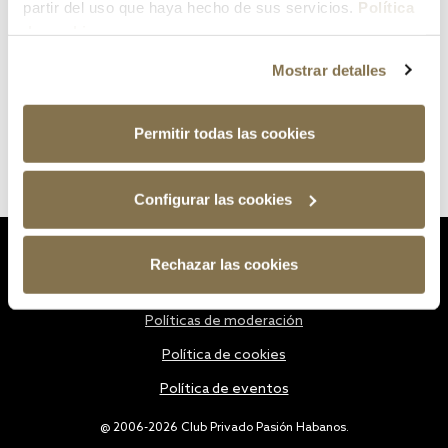
partir del uso que haya hecho de sus servicios.
Política
de cookies
Mostrar detalles
Permitir todas las cookies
Configurar las cookies
Estatutos
Rechazar las cookies
Política de privacidad
Políticas de moderación
Política de cookies
Política de eventos
@ 2006-2026 Club Privado Pasión Habanos.