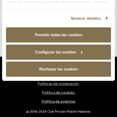
partir del uso que haya hecho de sus servicios.
Política
de cookies
Mostrar detalles
Permitir todas las cookies
Configurar las cookies
Estatutos
Rechazar las cookies
Política de privacidad
Políticas de moderación
Política de cookies
Política de eventos
@ 2006-2026 Club Privado Pasión Habanos.