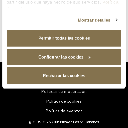
partir del uso que haya hecho de sus servicios.
Política
de cookies
Mostrar detalles
Permitir todas las cookies
Configurar las cookies
Estatutos
Rechazar las cookies
Política de privacidad
Políticas de moderación
Política de cookies
Política de eventos
@ 2006-2026 Club Privado Pasión Habanos.