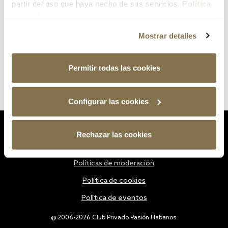
partir del uso que haya hecho de sus servicios.
Política
de cookies
Mostrar detalles
Permitir todas las cookies
Configurar las cookies
Estatutos
Rechazar las cookies
Política de privacidad
Políticas de moderación
Política de cookies
Política de eventos
@ 2006-2026 Club Privado Pasión Habanos.