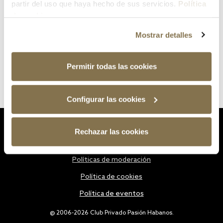
partir del uso que haya hecho de sus servicios.
Política
de cookies
Mostrar detalles
Permitir todas las cookies
Configurar las cookies
Estatutos
Rechazar las cookies
Política de privacidad
Políticas de moderación
Política de cookies
Política de eventos
@ 2006-2026 Club Privado Pasión Habanos.