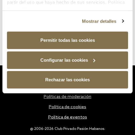
partir del uso que haya hecho de sus servicios.
Política
de cookies
Mostrar detalles
Permitir todas las cookies
Configurar las cookies
Estatutos
Rechazar las cookies
Política de privacidad
Políticas de moderación
Política de cookies
Política de eventos
@ 2006-2026 Club Privado Pasión Habanos.