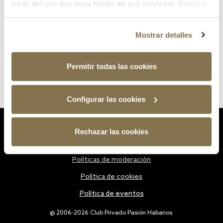
partir del uso que haya hecho de sus servicios.
Política
de cookies
Mostrar detalles
Permitir todas las cookies
Configurar las cookies
Estatutos
Rechazar las cookies
Política de privacidad
Políticas de moderación
Política de cookies
Política de eventos
@ 2006-2026 Club Privado Pasión Habanos.