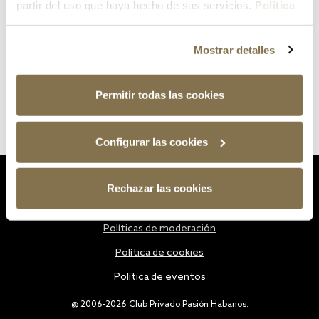
partir del uso que haya hecho de sus servicios.
Política
de cookies
Mostrar detalles
Permitir todas las cookies
Configurar las cookies
Estatutos
Rechazar las cookies
Política de privacidad
Políticas de moderación
Política de cookies
Política de eventos
@ 2006-2026 Club Privado Pasión Habanos.