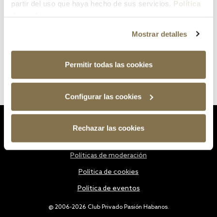
partir del uso que haya hecho de sus servicios.
Política
de cookies
Mostrar detalles
Permitir todas las cookies
Configurar las cookies
Estatutos
Rechazar las cookies
Política de privacidad
Políticas de moderación
Política de cookies
Política de eventos
@ 2006-2026 Club Privado Pasión Habanos.