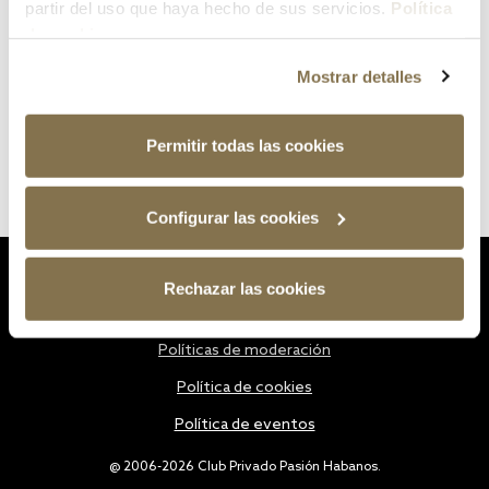
partir del uso que haya hecho de sus servicios.
Política
de cookies
Mostrar detalles
Permitir todas las cookies
Configurar las cookies
Estatutos
Rechazar las cookies
Política de privacidad
Políticas de moderación
Política de cookies
Política de eventos
@ 2006-2026 Club Privado Pasión Habanos.