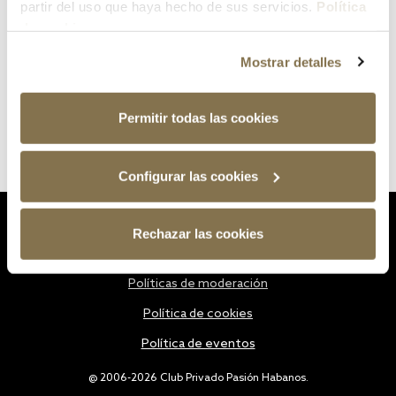
partir del uso que haya hecho de sus servicios.
Política
de cookies
Mostrar detalles
Permitir todas las cookies
Configurar las cookies
Estatutos
Rechazar las cookies
Política de privacidad
Políticas de moderación
Política de cookies
Política de eventos
@ 2006-2026 Club Privado Pasión Habanos.