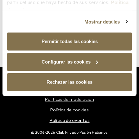
partir del uso que haya hecho de sus servicios.
Política
de cookies
Mostrar detalles
Permitir todas las cookies
Configurar las cookies
Estatutos
Rechazar las cookies
Política de privacidad
Políticas de moderación
Política de cookies
Política de eventos
@ 2006-2026 Club Privado Pasión Habanos.