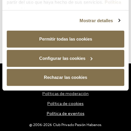
partir del uso que haya hecho de sus servicios.
Política
de cookies
Mostrar detalles
Permitir todas las cookies
Configurar las cookies
Estatutos
Rechazar las cookies
Política de privacidad
Políticas de moderación
Política de cookies
Política de eventos
@ 2006-2026 Club Privado Pasión Habanos.