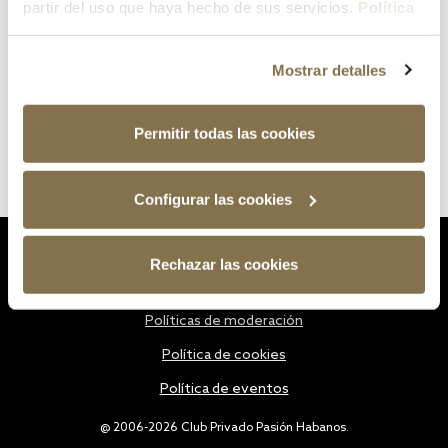
partir del uso que haya hecho de sus servicios.
Política
de cookies
Mostrar detalles
Permitir todas las cookies
Configurar las cookies
Estatutos
Rechazar las cookies
Política de privacidad
Políticas de moderación
Política de cookies
Política de eventos
@ 2006-2026 Club Privado Pasión Habanos.