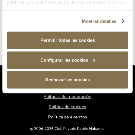
partir del uso que haya hecho de sus servicios.
Política
de cookies
Mostrar detalles
Permitir todas las cookies
Configurar las cookies
Estatutos
Rechazar las cookies
Política de privacidad
Políticas de moderación
Política de cookies
Política de eventos
@ 2006-2026 Club Privado Pasión Habanos.