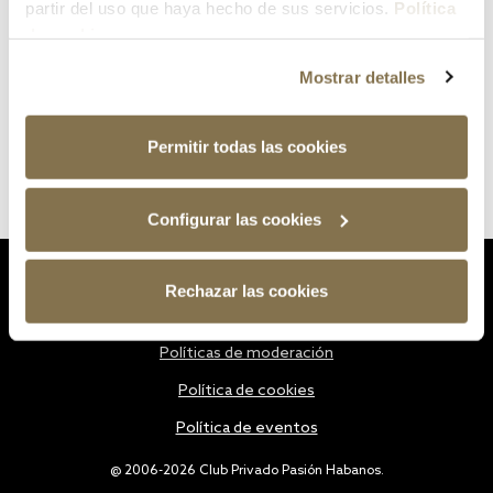
partir del uso que haya hecho de sus servicios.
Política
de cookies
Mostrar detalles
Permitir todas las cookies
Configurar las cookies
Estatutos
Rechazar las cookies
Política de privacidad
Políticas de moderación
Política de cookies
Política de eventos
@ 2006-2026 Club Privado Pasión Habanos.