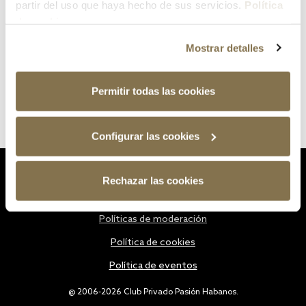
partir del uso que haya hecho de sus servicios.
Política
de cookies
Mostrar detalles
Permitir todas las cookies
Configurar las cookies
Estatutos
Rechazar las cookies
Política de privacidad
Políticas de moderación
Política de cookies
Política de eventos
@ 2006-2026 Club Privado Pasión Habanos.