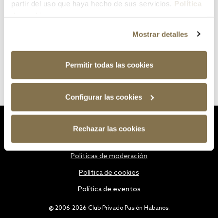
partir del uso que haya hecho de sus servicios.
Política
de cookies
Mostrar detalles
Permitir todas las cookies
Configurar las cookies
Estatutos
Rechazar las cookies
Política de privacidad
Políticas de moderación
Política de cookies
Política de eventos
@ 2006-2026 Club Privado Pasión Habanos.