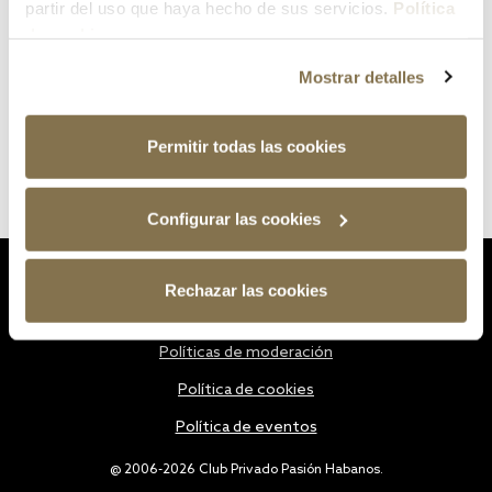
partir del uso que haya hecho de sus servicios.
Política
de cookies
Mostrar detalles
Permitir todas las cookies
Configurar las cookies
Estatutos
Rechazar las cookies
Política de privacidad
Políticas de moderación
Política de cookies
Política de eventos
@ 2006-2026 Club Privado Pasión Habanos.