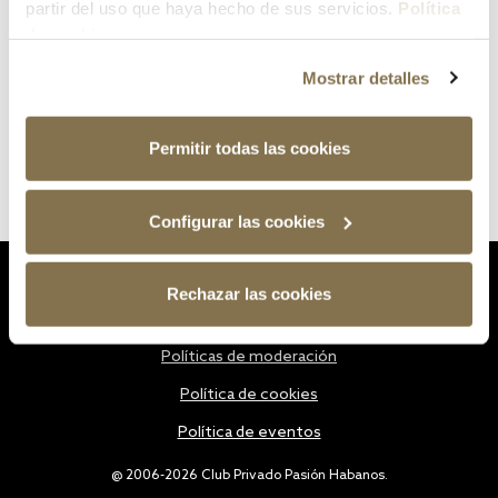
partir del uso que haya hecho de sus servicios.
Política
de cookies
Mostrar detalles
Permitir todas las cookies
Configurar las cookies
Estatutos
Rechazar las cookies
Política de privacidad
Políticas de moderación
Política de cookies
Política de eventos
@ 2006-2026 Club Privado Pasión Habanos.