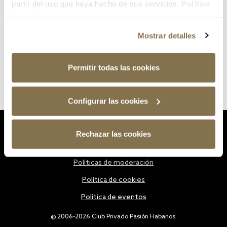
partir del uso que haya hecho de sus servicios.
Política
de cookies
Mostrar detalles
Permitir todas las cookies
Configurar las cookies
Estatutos
Rechazar las cookies
Política de privacidad
Políticas de moderación
Política de cookies
Política de eventos
@ 2006-2026 Club Privado Pasión Habanos.