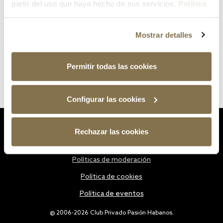
partir del uso que haya hecho de sus servicios.
Política
de cookies
Mostrar detalles
Permitir todas las cookies
Configurar las cookies
Estatutos
Rechazar las cookies
Política de privacidad
Políticas de moderación
Política de cookies
Política de eventos
@ 2006-2026 Club Privado Pasión Habanos.