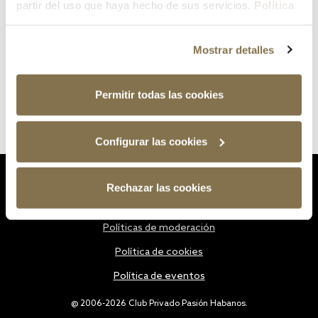
partir del uso que haya hecho de sus servicios.
Política
de cookies
Mostrar detalles
Permitir todas las cookies
Configurar las cookies
Estatutos
Rechazar las cookies
Política de privacidad
Políticas de moderación
Política de cookies
Política de eventos
@ 2006-2026 Club Privado Pasión Habanos.