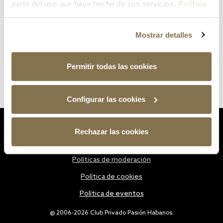
partir del uso que haya hecho de sus servicios.
Política
de cookies
Mostrar detalles
Permitir todas las cookies
Configurar las cookies
Estatutos
Rechazar las cookies
Política de privacidad
Políticas de moderación
Política de cookies
Política de eventos
@ 2006-2026 Club Privado Pasión Habanos.