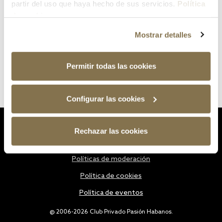
partir del uso que haya hecho de sus servicios.
Política
de cookies
Mostrar detalles
Permitir todas las cookies
Configurar las cookies
Estatutos
Rechazar las cookies
Política de privacidad
Políticas de moderación
Política de cookies
Política de eventos
@ 2006-2026 Club Privado Pasión Habanos.