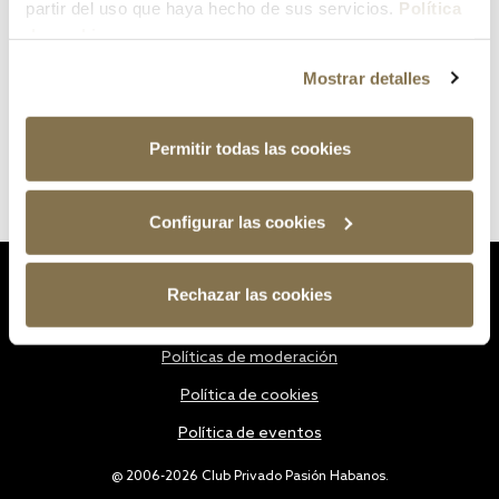
partir del uso que haya hecho de sus servicios.
Política
de cookies
Mostrar detalles
Permitir todas las cookies
Configurar las cookies
Estatutos
Rechazar las cookies
Política de privacidad
Políticas de moderación
Política de cookies
Política de eventos
@ 2006-2026 Club Privado Pasión Habanos.