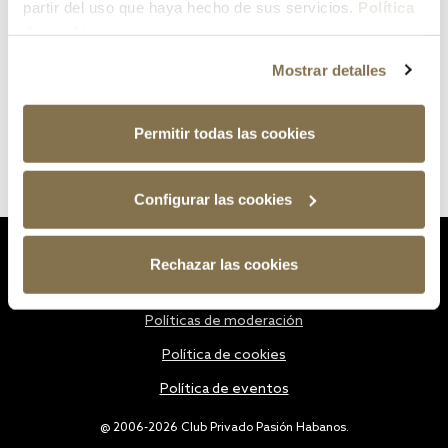
partir del uso que haya hecho de sus servicios.
Política
de cookies
Mostrar detalles
Permitir todas las cookies
Configurar las cookies
Estatutos
Rechazar las cookies
Política de privacidad
Políticas de moderación
Política de cookies
Política de eventos
@ 2006-2026 Club Privado Pasión Habanos.