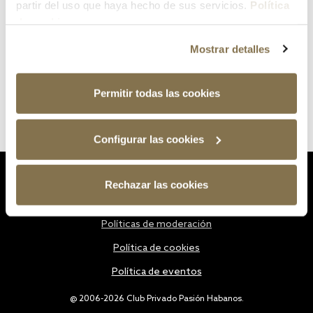
partir del uso que haya hecho de sus servicios.
Política
de cookies
Mostrar detalles
Permitir todas las cookies
Configurar las cookies
Estatutos
Rechazar las cookies
Política de privacidad
Políticas de moderación
Política de cookies
Política de eventos
@ 2006-2026 Club Privado Pasión Habanos.