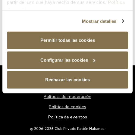
partir del uso que haya hecho de sus servicios.
Política
de cookies
Mostrar detalles
Permitir todas las cookies
Configurar las cookies
Estatutos
Rechazar las cookies
Política de privacidad
Políticas de moderación
Política de cookies
Política de eventos
@ 2006-2026 Club Privado Pasión Habanos.