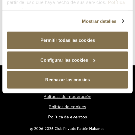
partir del uso que haya hecho de sus servicios.
Política
de cookies
Mostrar detalles
Permitir todas las cookies
Configurar las cookies
Estatutos
Rechazar las cookies
Política de privacidad
Políticas de moderación
Política de cookies
Política de eventos
@ 2006-2026 Club Privado Pasión Habanos.