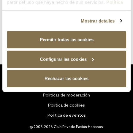
partir del uso que haya hecho de sus servicios.
Política
de cookies
Mostrar detalles
Permitir todas las cookies
Configurar las cookies
Estatutos
Rechazar las cookies
Política de privacidad
Políticas de moderación
Política de cookies
Política de eventos
@ 2006-2026 Club Privado Pasión Habanos.