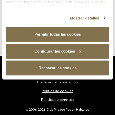
partir del uso que haya hecho de sus servicios.
Política
de cookies
Mostrar detalles
Permitir todas las cookies
Configurar las cookies
Estatutos
Rechazar las cookies
Política de privacidad
Políticas de moderación
Política de cookies
Política de eventos
@ 2006-2026 Club Privado Pasión Habanos.