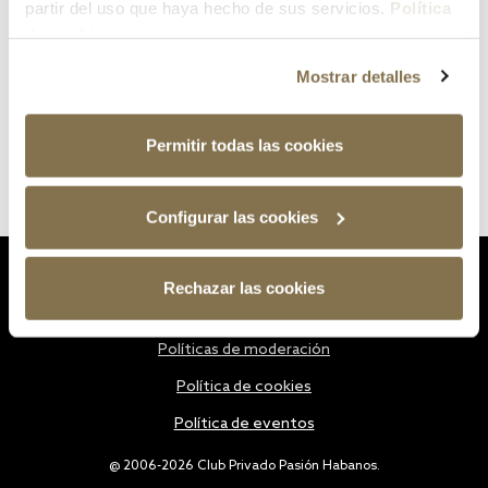
partir del uso que haya hecho de sus servicios.
Política
de cookies
Mostrar detalles
Permitir todas las cookies
Configurar las cookies
Estatutos
Rechazar las cookies
Política de privacidad
Políticas de moderación
Política de cookies
Política de eventos
@ 2006-2026 Club Privado Pasión Habanos.