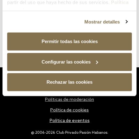
partir del uso que haya hecho de sus servicios.
Política
de cookies
Mostrar detalles
Permitir todas las cookies
Configurar las cookies
Estatutos
Rechazar las cookies
Política de privacidad
Políticas de moderación
Política de cookies
Política de eventos
@ 2006-2026 Club Privado Pasión Habanos.